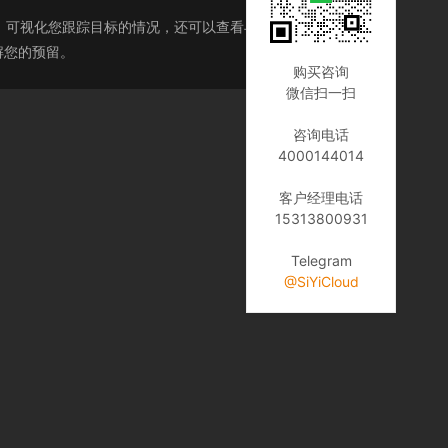
盖率目标，可视化您跟踪目标的情况，还可以查看与按需价格相比所
解您的预留。
购买咨询
微信扫一扫
咨询电话
4000144014
客户经理电话
15313800931
Telegram
@SiYiCloud