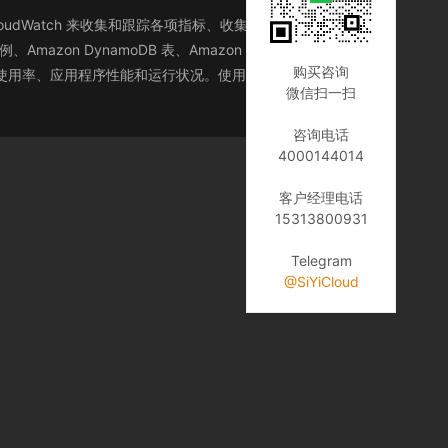
CloudWatch 来收集和跟踪各项指标、收集和监控日志文件、
Amazon DynamoDB 表、Amazon RDS 数据库实例、
购买咨询
的资源使用率、应用程序性能和运行状况。使用这些分析结果，您
微信扫一扫
咨询电话
4000144014
客户经理电话
15313800931
Telegram
@SiYiCloud