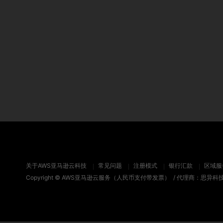
关于AWS亚马逊云科技
常见问题
注册模式
银行汇款
区域服
Copyright ©
AWS亚马逊云服务（人民币支付带发票）
/ 代理商：思异科