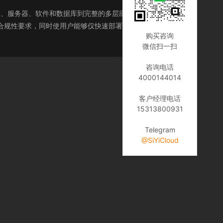
从虚拟机映像、服务器、软件和数据库到完整的多层应用程序架构的所有
并满足合规性要求，同时使用户能够仅快速部署所需的经批准的 IT
购买咨询
微信扫一扫
咨询电话
4000144014
客户经理电话
15313800931
Telegram
@SiYiCloud