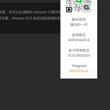
，并可以在成熟的 Amazon 计算环境中运行。Amazon
。Amazon EC2 按您实际使用的容量收费，改变了计
购买咨询
微信扫一扫
咨询电话
4000144014
客户经理电话
15313800931
Telegram
@SiYiCloud