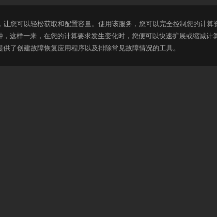
非常简单，让您可以轻松获取和配置容量。使用该服务，您可以完全控制您的计算资源
钟，这样一来，在您的计算要求发生变化时，您便可以快速扩展或缩减计算容量
人员提供了创建故障恢复应用程序以及排除常见故障情况的工具。