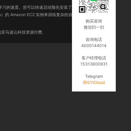
模的深度学习的速度。您可以快速启动预先安装了常见深度学习框架
h 和 Keras）的 Amazon EC2 实例来训练复杂的自定义 AI 模型、实
购买咨询
微信扫一扫
序所需的亚马逊云科技资源付费。
咨询电话
4000144014
客户经理电话
15313800931
Telegram
@SiYiCloud