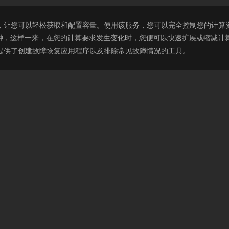
非常简单，让您可以轻松获取和配置容量。使用该服务，您可以完全控制您的计算资源
钟，这样一来，在您的计算要求发生变化时，您便可以快速扩展或缩减计算容量
人员提供了创建故障恢复应用程序以及排除常见故障情况的工具。