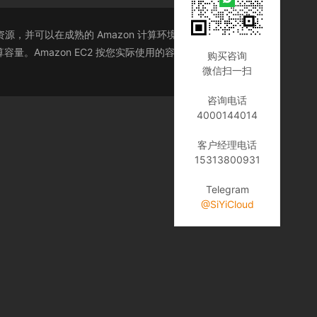
，并可以在成熟的 Amazon 计算环境中运行。Amazon
。Amazon EC2 按您实际使用的容量收费，改变了计
购买咨询
微信扫一扫
咨询电话
4000144014
客户经理电话
15313800931
Telegram
@SiYiCloud