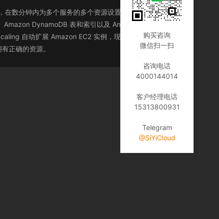
caling，在数分钟内为多个服务的多个资源设置应用程序扩展很简
n DynamoDB 表和索引以及 Amazon Aurora 副
购买咨询
aling 自动扩展 Amazon EC2 实例，现在可以将其与
微信扫一扫
时间拥有正确的资源。
咨询电话
4000144014
客户经理电话
15313800931
Telegram
@SiYiCloud